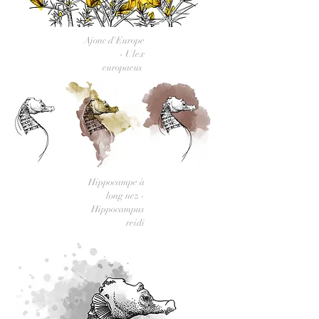
Ajonc d'Europe
- Ulex
europaeus
Hippocampe à
long nez -
Hippocampus
reidi