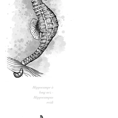
Hippocampe à
long nez -
Hippocampus
reidi